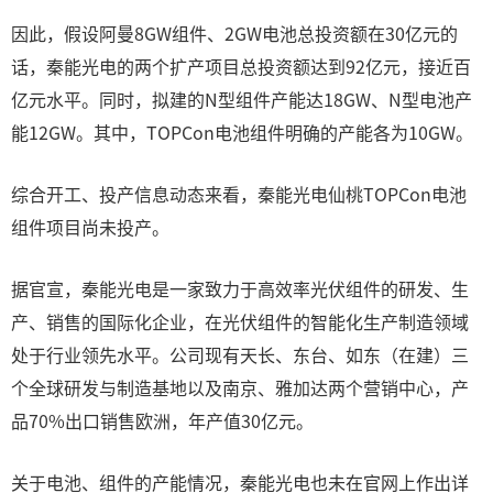
因此，假设阿曼8GW组件、2GW电池总投资额在30亿元的
话，秦能光电的两个扩产项目总投资额达到92亿元，接近百
亿元水平。同时，拟建的N型组件产能达18GW、N型电池产
能12GW。其中，TOPCon电池组件明确的产能各为10GW。
综合开工、投产信息动态来看，秦能光电仙桃TOPCon电池
组件项目尚未投产。
据官宣，秦能光电是一家致力于高效率光伏组件的研发、生
产、销售的国际化企业，在光伏组件的智能化生产制造领域
处于行业领先水平。公司现有天长、东台、如东（在建）三
个全球研发与制造基地以及南京、雅加达两个营销中心，产
品70%出口销售欧洲，年产值30亿元。
关于电池、组件的产能情况，秦能光电也未在官网上作出详