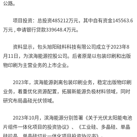
公路。
项目投资：总投资485212万元，其中自有资金145563.6
万元 , 申请银行贷款339648.4万元。
资料显示，包头旭阳硅料科技有限公司成立于2023年8
月11日，为滨海能源控股公司。后者原是以包装印刷和出版
物印刷为主营业务的上市企业。
2023年，滨海能源剥离包装印刷业务，稳定出版物印刷
业务，着重优化资源配置，拓展新能源负极材料领域，同时
研究布局晶硅光伏领域。
2023年10月，滨海能源分别签署《关于光伏太阳能电池
片组件一体化项目的投资协议》、《工业硅、多晶硅、单晶
硅拉晶、单晶硅切片一体化项目投资协议书》。