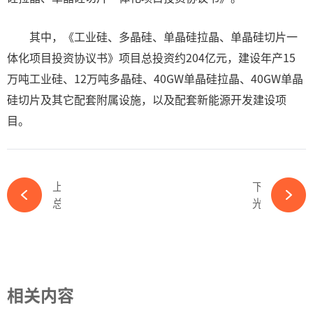
其中，《工业硅、多晶硅、单晶硅拉晶、单晶硅切片一
体化项目投资协议书》项目总投资约204亿元，建设年产15
万吨工业硅、12万吨多晶硅、40GW单晶硅拉晶、40GW单晶
硅切片及其它配套附属设施，以及配套新能源开发建设项
目。
上一篇
下一篇
总经理辞职！又一光伏国企高层大调整-必赢体育官网网站
光伏人年关难过，网传一大波裁员在路上！-必赢体育官网网站
相关内容