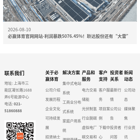
2026-08-10
必赢体育官网网站-利润暴跌5076.45%！聆达股份还有“大雷”
联系我们
关于必
解决方案
产品和
客户
投资者
新闻
赢体育
服务
支持
关系
动态
地址: 上海市三
集中式电站
能区凝长路1688
公司介绍
电力交易
客户服
最新行
公司动
系统
弄6号能源中心
发展历程
储能
务
情
态
工商业分布
电话:
021-
企业文化
光伏制氢
项目案
公司公
媒体聚
51860888
式系统
可持续发
行业脱碳
例
告
焦
家庭户用系
展
虚拟电厂
下载中
投资者
行业资
统
招贤纳士
碳交易和
心
问答
讯
源网荷储一