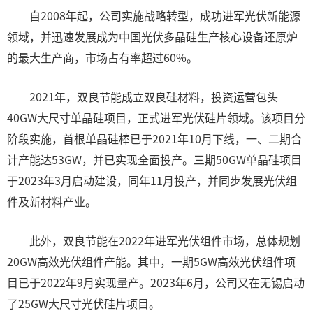
自2008年起，公司实施战略转型，成功进军光伏新能源
领域，并迅速发展成为中国光伏多晶硅生产核心设备还原炉
的最大生产商，市场占有率超过60%。
2021年，双良节能成立双良硅材料，投资运营包头
40GW大尺寸单晶硅项目，正式进军光伏硅片领域。该项目分
阶段实施，首根单晶硅棒已于2021年10月下线，一、二期合
计产能达53GW，并已实现全面投产。三期50GW单晶硅项目
于2023年3月启动建设，同年11月投产，并同步发展光伏组
件及新材料产业。
此外，双良节能在2022年进军光伏组件市场，总体规划
20GW高效光伏组件产能。其中，一期5GW高效光伏组件项
目已于2022年9月实现量产。2023年6月，公司又在无锡启动
了25GW大尺寸光伏硅片项目。