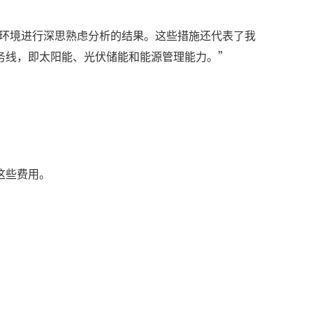
和竞争环境进行深思熟虑分析的结果。这些措施还代表了我
务线，即太阳能、光伏储能和能源管理能力。”
这些费用。