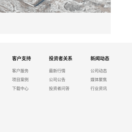
2026-08
必赢体育
客户支持
投资者关系
新闻动态
客户服务
最新行情
公司动态
项目案例
公司公告
媒体聚焦
下载中心
投资者问答
行业资讯