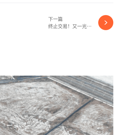
下一篇
终止交易！又一光伏收购计划“泡汤”！-必赢体育官网网站