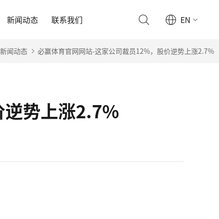
新闻动态
联系我们
EN
新闻动态
必赢体育官网网站-这家公司裁员12%，股价逆势上涨2.7%
逆势上涨2.7%