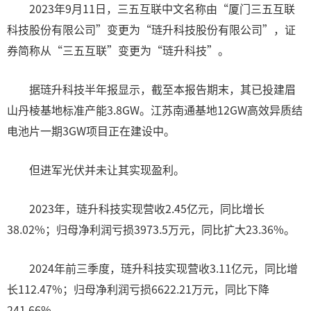
2023年9月11日，三五互联中文名称由“厦门三五互联
科技股份有限公司”变更为“琏升科技股份有限公司”，证
券简称从“三五互联”变更为“琏升科技”。
据琏升科技半年报显示，截至本报告期末，其已投建眉
山丹棱基地标准产能3.8GW。江苏南通基地12GW高效异质结
电池片一期3GW项目正在建设中。
但进军光伏并未让其实现盈利。
2023年，琏升科技实现营收2.45亿元，同比增长
38.02%；归母净利润亏损3973.5万元，同比扩大23.36%。
2024年前三季度，琏升科技实现营收3.11亿元，同比增
长112.47%；归母净利润亏损6622.21万元，同比下降
241.66%。