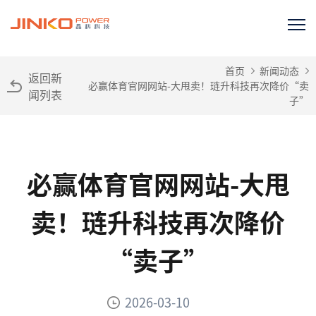
首页
新闻动态
返回新
必赢体育官网网站-大甩卖！琏升科技再次降价“卖
闻列表
子”
必赢体育官网网站-大甩
卖！琏升科技再次降价
“卖子”
2026-03-10