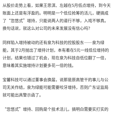
从股价走势上看，如果王思淇、左越在5月低点增持，到今天
账面上还是有浮盈的。明明是一个低位抢筹的活儿，硬搞成
了“忽悠式”增持，只能说两人的道行不够，入戏不够真。
换句话说，就这么对公司的未来发展没有信心吗？
同样陷入增持被动的还有泉为科技的控股股东——泉为绿
能，其于2月抛出了增持计划，本有着在5元一线低位增持的
计划，结果也错过了机会，现在泉为科技自低位翻了一倍，
意味着其实施增持计划要多花一倍的钱。
宝馨科技可以通过董事会换届，说那是原高管干的事儿与公
司无关作结，泉为绿能可能需要咬牙增持，否则广东证监局
就可能出具警示函了。
“忽悠式”增持、回购是个技术活儿，搞明白需要实打实的