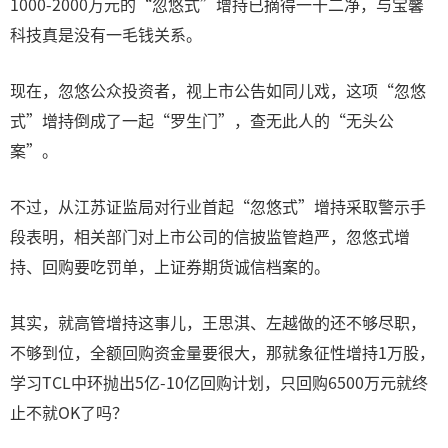
1000-2000万元的“忽悠式”增持已摘得一干二净，与宝馨
科技真是没有一毛钱关系。
现在，忽悠公众投资者，视上市公告如同儿戏，这项“忽悠
式”增持倒成了一起“罗生门”，查无此人的“无头公
案”。
不过，从江苏证监局对行业首起“忽悠式”增持采取警示手
段表明，相关部门对上市公司的信披监管趋严，忽悠式增
持、回购要吃罚单，上证券期货诚信档案的。
其实，就高管增持这事儿，王思淇、左越做的还不够尽职，
不够到位，全额回购资金量要很大，那就象征性增持1万股，
学习TCL中环抛出5亿-10亿回购计划，只回购6500万元就终
止不就OK了吗？