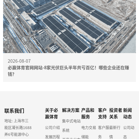
2026-08-07
必赢体育官网网站-8家光伏巨头半年共亏百亿！哪些企业还在赚
钱？
联系我们
关于必
解决方案
产品和
客户
投资者
新闻
赢体育
服务
支持
关系
动态
地址: 上海市三
集中式电站
能区凝长路1688
公司介绍
电力交易
客户服
最新行
公司动
系统
弄6号能源中心
发展历程
储能
务
情
态