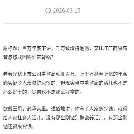
2026-03-15
原标题：百万年薪下课，千万级增持泡汤，某HJT厂商原高
管忽悠式回购谁来背锅？
看着光伏上市公司董监高动辄百万、上千万甚至上亿的年薪
确实挺令人羡慕妒忌恨的，但现实当中董监高的活儿也不是
那么好干的，钞票也不是那么好拿的。
欲戴王冠，必承其重。通俗地讲，你拿了人家多少钱，就得
给人家扛多大活儿。没有那金刚钻别揽瓷器活儿，有那金刚
钻还得来背锅。