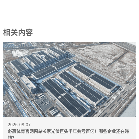
相关内容
2026-08-07
必赢体育官网网站-8家光伏巨头半年共亏百亿！哪些企业还在赚
钱？