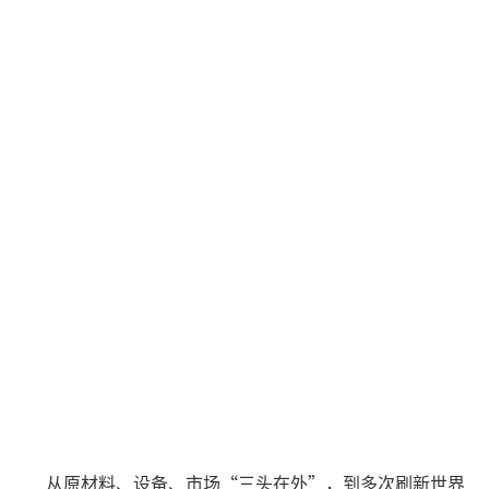
从原材料、设备、市场“三头在外”，到多次刷新世界