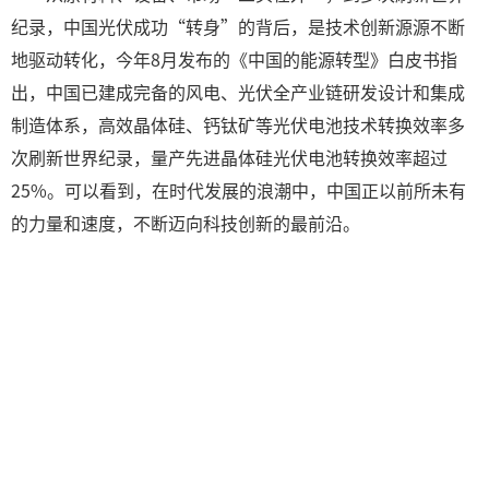
纪录，中国光伏成功“转身”的背后，是技术创新源源不断
地驱动转化，今年8月发布的《中国的能源转型》白皮书指
出，中国已建成完备的风电、光伏全产业链研发设计和集成
制造体系，高效晶体硅、钙钛矿等光伏电池技术转换效率多
次刷新世界纪录，量产先进晶体硅光伏电池转换效率超过
25%。可以看到，在时代发展的浪潮中，中国正以前所未有
的力量和速度，不断迈向科技创新的最前沿。