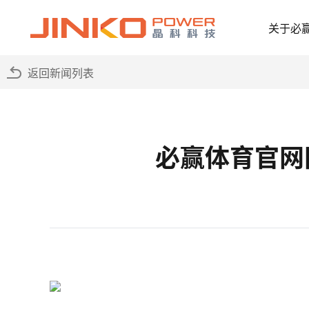
关于必
返回新闻列表
必赢体育官网