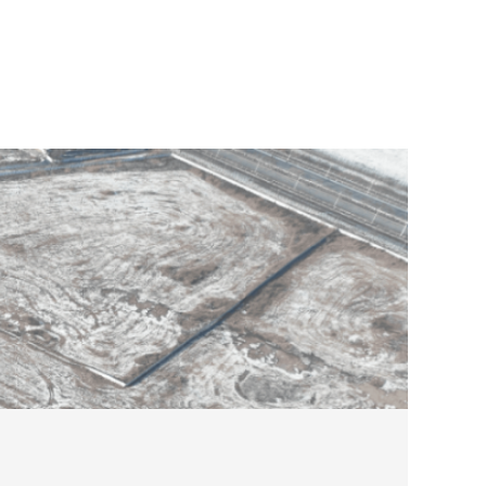
2026-08
必赢体育