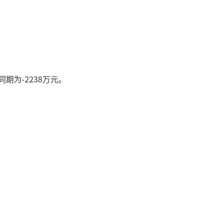
为-2238万元。