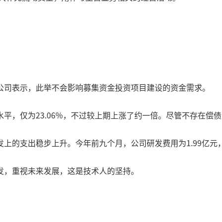
%。公司表示，此举不会影响募集资金投资项目建设的资金需求。
平，仅为23.06%，不过较上期上涨了约一倍。尽管不存在偿
的支出稳步上升。今年前九个月，公司研发费用为1.99亿元，增
发，重视未来发展，这是技术人的坚持。