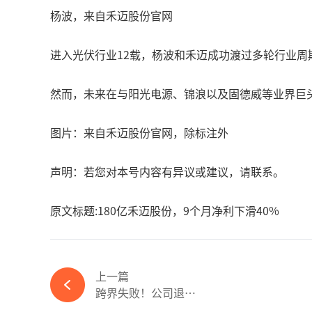
杨波，来自禾迈股份官网
进入光伏行业12载，杨波和禾迈成功渡过多轮行业周
然而，未来在与阳光电源、锦浪以及固德威等业界巨
图片：来自禾迈股份官网，除标注外
声明：若您对本号内容有异议或建议，请联系。
原文标题:180亿禾迈股份，9个月净利下滑40%
上一篇
跨界失败！公司退市！又一光伏大佬被判刑！-必赢体育官网网站