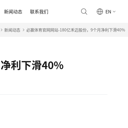
新闻动态
联系我们
EN
新闻动态
必赢体育官网网站-180亿禾迈股份，9个月净利下滑40%
净利下滑40%