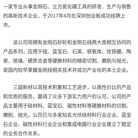
一家专业从事金刚石、立方氮化硼工具的研发、生产与销售
的高新技术企业，于2017年4月在深圳创业板成功挂牌上
市。
该公司现拥有金刚石砂轮和金刚石线两大类相互协同的
产品系列，应用于硅、蓝宝石、石英、铁氧体、钕铁硼、陶
瓷、玻璃、硬质合金等硬脆材料的精密切割、磨削与抛光，
是国内较早掌握金刚线相关技术并成功产业化的本土企业。
三超新材以其技术积累和工艺进步，以高性价比的产品
和优质的服务，赢得了众多下游实力用户的认可。公司的产
品主要用于硅材料、蓝宝石、磁性材料等硬脆材料的切割、
磨削、抛光。公司已与多家知名光伏硅材料行业企业、蓝宝
石企业、磁性材料行业企业和集成电路行业企业建立了稳定
的业务合作关系。