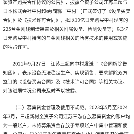
署资产购买合作协议的公告》，披露全资子公司江苏三超与
日本株式会社中村超硬(简称“中村”)正式签订了《设备买卖
合同》及《技术许可合同》，拟以19亿日元购买中村现有的
225台金刚线制造装置及相关附属设备、检测设备等；以3亿
日元购买中村持有的与金刚线相关的所有技术的使用或实施
的独占许可。
2021年9月27日，江苏三超向中村发送了《合同解除告
知函》，表示设备无法稳定生产、实现销售，要求解除双方
签订的《设备买卖合同》及《技术许可合同》等相关协议。
对该进展情况公司未及时予以披露。
（二）募集资金管理及使用不规范。2023年5月至2024
年3月，三超新材全资子公司江苏三泓存放募集资金的账户均
为一般账户，未将募集资金存放于专项账户中集中管理和使