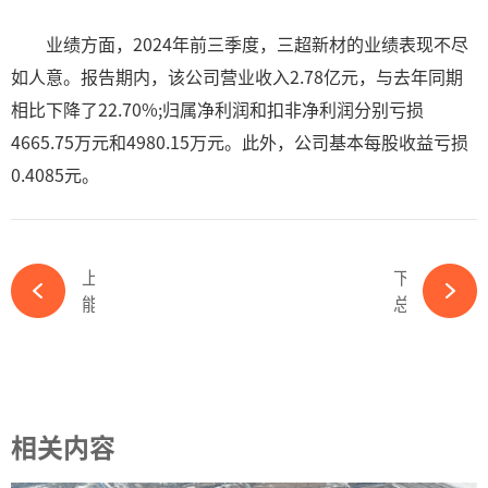
业绩方面，2024年前三季度，三超新材的业绩表现不尽
如人意。报告期内，该公司营业收入2.78亿元，与去年同期
相比下降了22.70%;归属净利润和扣非净利润分别亏损
4665.75万元和4980.15万元。此外，公司基本每股收益亏损
0.4085元。
上一篇
下一篇
能源企业专利战，究竟什么时候是个头？-必赢体育官网网站
总投资5.59亿元！横店东磁光伏项目正式下线-必赢体育官网网站
相关内容