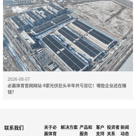
2026-08-07
必赢体育官网网站-8家光伏巨头半年共亏百亿！哪些企业还在赚
钱？
联系我们
关于必
解决方案
产品和
客户
投资者
新闻
赢体育
服务
支持
关系
动态