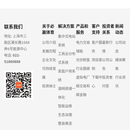
联系我们
关于必
解决方案
产品和
客户
投资者
新闻
赢体育
服务
支持
关系
动态
地址: 上海市三
集中式电站
能区凝长路1688
公司介绍
电力交易
客户服
最新行
公司动
系统
弄6号能源中心
发展历程
储能
务
情
态
工商业分布
电话:
021-
企业文化
光伏制氢
项目案
公司公
媒体聚
51860888
式系统
可持续发
行业脱碳
例
告
焦
家庭户用系
展
虚拟电厂
下载中
投资者
行业资
统
招贤纳士
碳交易和
心
问答
讯
源网荷储一
碳金融
体化
智能运维
生态治理
整县推进