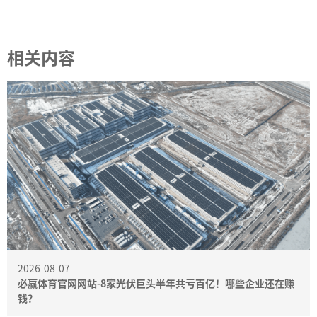
相关内容
2026-08-07
必赢体育官网网站-8家光伏巨头半年共亏百亿！哪些企业还在赚
钱？