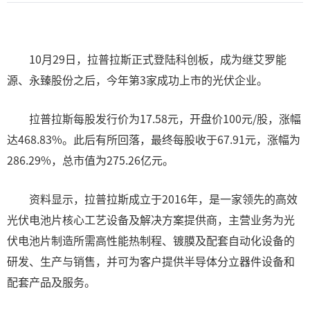
10月29日，拉普拉斯正式登陆科创板，成为继艾罗能
源、永臻股份之后，今年第3家成功上市的光伏企业。
拉普拉斯每股发行价为17.58元，开盘价100元/股，涨幅
达468.83%。此后有所回落，最终每股收于67.91元，涨幅为
286.29%，总市值为275.26亿元。
资料显示，拉普拉斯成立于2016年，是一家领先的高效
光伏电池片核心工艺设备及解决方案提供商，主营业务为光
伏电池片制造所需高性能热制程、镀膜及配套自动化设备的
研发、生产与销售，并可为客户提供半导体分立器件设备和
配套产品及服务。