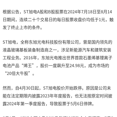
根据公告，ST旭电A股和B股股票在2024年7月18日至8月14
日期间，连续二十个交易日的每日股票收盘价均低于1元，触
发了终止上市的条件。
ST旭电，全称东旭光电科技股份有限公司，曾是国内领先的
液晶玻璃基板装备制造商之一，涉足新能源汽车和建筑安装
工程业务。2016年，东旭光电推出世界首款石墨烯基锂离子
电池产品“烯王”，股价一度飙升至24.98元，成为市场的
“20倍大牛股”。
然而，自4月30日起，ST旭电股价开始跌停。原因是公司未
能在法定期限内披露2023年年度报告，也无法按原定时间披
露2024年第一季度报告，导致股票于5月6日停牌。