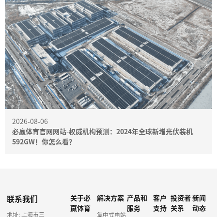
2026-08-06
必赢体育官网网站-权威机构预测：2024年全球新增光伏装机
592GW！你怎么看？
联系我们
关于必
解决方案
产品和
客户
投资者
新闻
赢体育
服务
支持
关系
动态
地址: 上海市三
集中式电站