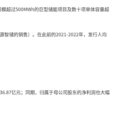
模超过500MWh的巨型储能项目及数十项单体容量超
智储的销售）。在此前的2021-2022年，发行人均
元及36.87亿元；同期，归属于母公司股东的净利润也大幅