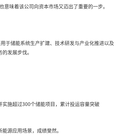
时也意味着该公司向资本市场又迈出了重要的一步。
主要用于储能系统生产扩建、技术研发与产业化推进以及
务的发展步伐。
实施超过300个储能项目，累计投运容量突破
新能源应用场景，成绩斐然。