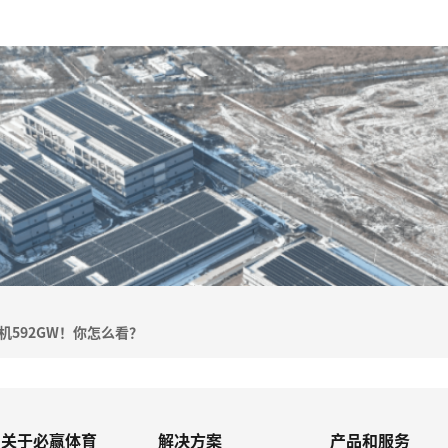
机592GW！你怎么看？
关于必赢体育
解决方案
产品和服务