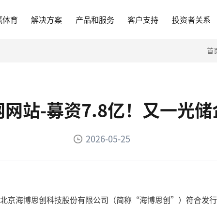
赢体育
解决方案
产品和服务
客户支持
投资者关系
首
网站-募资7.8亿！又一光
2026-05-25
告，北京海博思创科技股份有限公司（简称“海博思创”）符合发