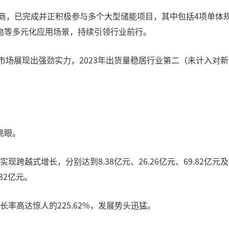
应商，已完成并正积极参与多个大型储能项目，其中包括4项单体规
风电等多元化应用场景，持续引领行业前行。
市场展现出强劲实力，2023年出货量稳居行业第二（未计入对新源
亮眼。
实现跨越式增长，分别达到8.38亿元、26.26亿元、69.82亿
.82亿元。
增长率高达惊人的225.62%，发展势头迅猛。