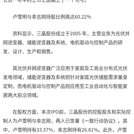
卢雪明与幸志刚持股比例高达60.22%
资料显示，三晶股份成立于2005 年，主营业务为光伏并
网逆变器、储能逆变器及系统、电机驱动与控制产品的研
发、设计、生产和销售。
其光伏并网逆变器广泛应用于家庭及工商业分布式光伏
发电领域，储能逆变器及系统则针对家庭光伏储能需求量身
定制，而电机驱动与控制产品则应用至工业自动化与智能家
居两大前沿领域。
在股权方面，本次IPO前，三晶股份的控股股东和实际控
制人为卢雪明与幸志刚，两人已签署《一致行动协议》。其
中，卢雪明持有33.37%，幸志刚持有26.81%。此外，卢雪