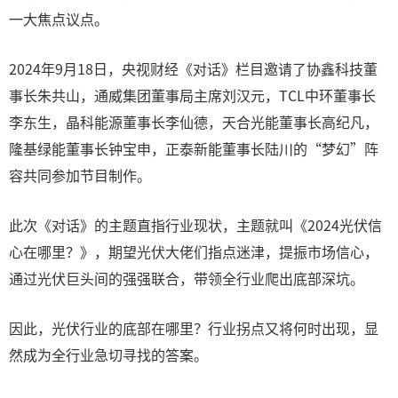
一大焦点议点。
2024年9月18日，央视财经《对话》栏目邀请了协鑫科技董
事长朱共山，通威集团董事局主席刘汉元，TCL中环董事长
李东生，晶科能源董事长李仙德，天合光能董事长高纪凡，
隆基绿能董事长钟宝申，正泰新能董事长陆川的“梦幻”阵
容共同参加节目制作。
此次《对话》的主题直指行业现状，主题就叫《2024光伏信
心在哪里？》，期望光伏大佬们指点迷津，提振市场信心，
通过光伏巨头间的强强联合，带领全行业爬出底部深坑。
因此，光伏行业的底部在哪里？行业拐点又将何时出现，显
然成为全行业急切寻找的答案。