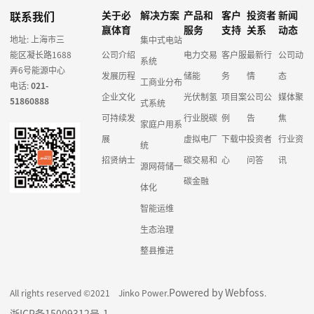
联系我们
关于必
解决方案
产品和
客户
投资者
新闻
赢体育
服务
支持
关系
动态
地址: 上海市三
集中式电站
能区凝长路1688
公司介绍
电力交易
客户服
最新行
公司动
系统
弄6号能源中心
发展历程
储能
务
情
态
工商业分布
电话:
021-
企业文化
光伏制氢
项目案
公司公
媒体聚
51860888
式系统
可持续发
行业脱碳
例
告
焦
家庭户用系
展
虚拟电厂
下载中
投资者
行业资
统
招贤纳士
碳交易和
心
问答
讯
源网荷储一
碳金融
体化
智能运维
生态治理
整县推进
Powered by Webfoss
All rights reserved ©2021 Jinko Power.
.
浙ICP备15009312号-1