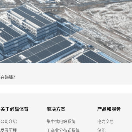
还在赚钱？
关于必赢体育
解决方案
产品和服务
公司介绍
集中式电站系统
电力交易
发展历程
工商业分布式系统
储能