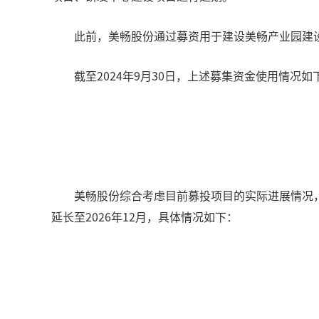
此前，美畅股份通过募资用于建设美畅产业园建
截至2024年9月30日，上述募集资金使用情况如
美畅股份综合考虑目前募投项目的实际进展情况
延长至2026年12月，具体情况如下：