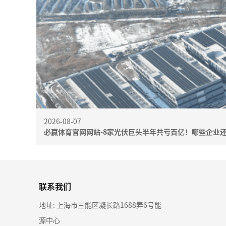
2026-08-07
必赢体育官网网站-8家光伏巨头半年共亏百亿！哪些企业
联系我们
地址: 上海市三能区凝长路1688弄6号能
源中心