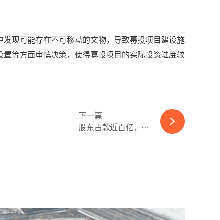
中发现可能存在不可移动的文物，导致募投项目建设施
设置等方面审慎决策，使得募投项目的实际投资进度较
下一篇
股东占款近百亿，这家光伏公司正式退市！-必赢体育官网网站