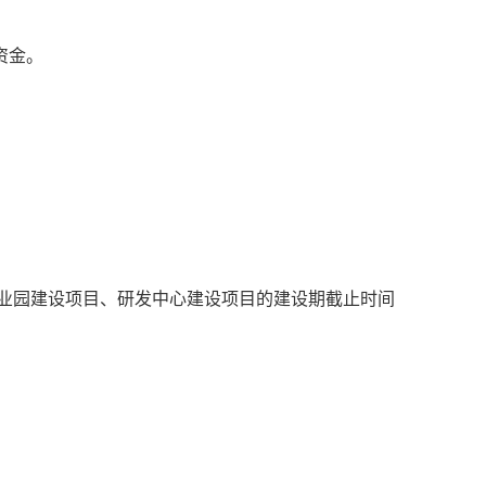
资金。
业园建设项目、研发中心建设项目的建设期截止时间