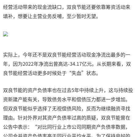
经营活动带来的现金流缺口，双良节能还要依靠筹资活动来
填补，想要让主营业务反哺，至少暂时无望。
实际上，今年还不是双良节能经营活动现金净流出最多的一
年，因为2022年净流出曾高达-34.17亿元。从长期来看，双
良节能经营活动更多时候处于“失血”状态。
双良节能的资产负债率也在过去5年中持续上升，这与持续投
资新建产能有关，导致债务水平和偿债压力都进一步增加。
但双良节能似乎选择了无视偿债风险，反而为继续融资寻找
理由。针对外界对其资产负债率过高的质疑，双良节能曾在
公告中表示：“对比同行业上市公司同期资产负债率数据，
公司合并资产负债率高于同行业平均水平。为了保持良好的