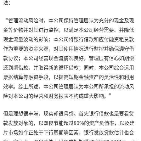
法：
“管理流动风险时，本公司保持管理层认为充分的现金及现
金等价物并对其进行监控，以满足本公司经营需要、并降低
现金流量波动的影响；本公司将银行借款和应付融资租赁款
作为重要的资金来源，对其使用情况进行监控并确保遵守借
款协议；本公司经营现金流情况良好，管理层有信心如期偿
还到期借款，并取得新的循环借款；同时，本公司综合运用
票据结算等融资手段，以提高短期金融资产的灵活性和利用
效率。综上所述，本公司管理层认为本公司所承担的流动风
险对本公司的经营和财务报表不构成重大影响。”
但是理想很丰满，现实却很骨感。首先银行借款也是要看贷
款发放对象的，以双良节能超过80%的资产负债率，以及硅
片市场如今正处于下行周期等因素，银行发放贷款估计也会