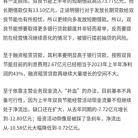
有一定顾虑。双良节能上半年的短期借款高达73.77亿元，而
长期借款仅有13.10亿元，正说明银行对于发放长期贷款给双
良节能也有所担忧，所以更倾向多发放短期借款。所以，双
良节能想要取得更多银行贷款额度并非轻而易举，反而要提
防在经营情况继续恶化的情况下，被银行提前抽贷的风险。
至于融资租赁贷款，其利率要明显高于银行贷款，按照双良
节能目前的利息费用2.67亿元已经相当于2023年上半年净利
润的43%，融资租赁贷款再继续大量增长的空间不大。
至于依靠主营业务现金流入“补血”的办法，目前基本不具
备可行性，因为上半年双良节能经营活动现金流量不但继续
处于净流出，缺口还在扩大，从去年同期的-7.72亿元增长
到-12.80亿元；投资活动倒像是被踩了急刹车，净流出
从-10.58亿元大幅降低到-0.72亿元。