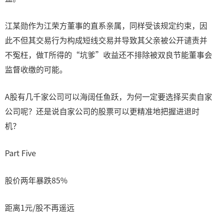
江某勋作为江荣方董事的直系亲属，同样受该规定约束，因
此不但其交易行为构成短线交易并导致其父亲被公开谴责并
不冤枉，做T所得的“坑爹”收益还不排除被双良节能董事会
监督收缴的可能。
A股有几千家公司可以海阔任鱼跃，为何一定要选择买卖自家
公司呢？还是说自家公司的股票可以更精准地把握进退时
机？
Part Five
股价两年暴跌85%
距离1元/股不再遥远