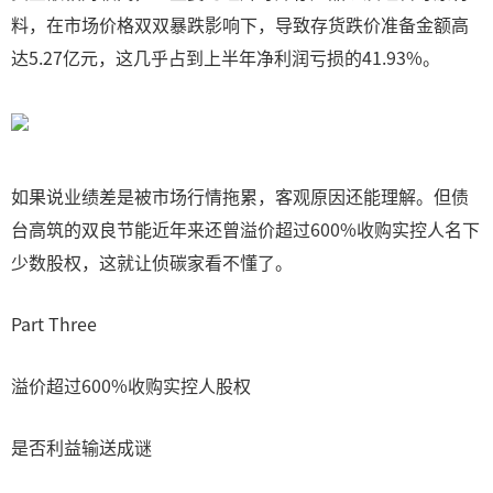
料，在市场价格双双暴跌影响下，导致存货跌价准备金额高
达5.27亿元，这几乎占到上半年净利润亏损的41.93%。
如果说业绩差是被市场行情拖累，客观原因还能理解。但债
台高筑的双良节能近年来还曾溢价超过600%收购实控人名下
少数股权，这就让侦碳家看不懂了。
Part Three
溢价超过600%收购实控人股权
是否利益输送成谜