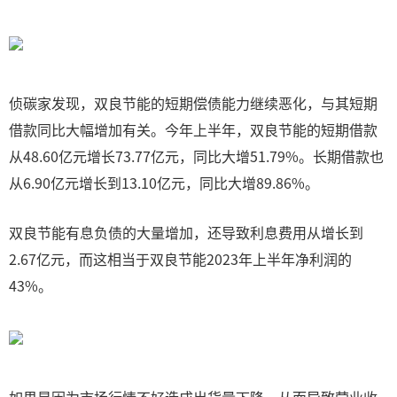
侦碳家发现，双良节能的短期偿债能力继续恶化，与其短期
借款同比大幅增加有关。今年上半年，双良节能的短期借款
从48.60亿元增长73.77亿元，同比大增51.79%。长期借款也
从6.90亿元增长到13.10亿元，同比大增89.86%。
双良节能有息负债的大量增加，还导致利息费用从增长到
2.67亿元，而这相当于双良节能2023年上半年净利润的
43%。