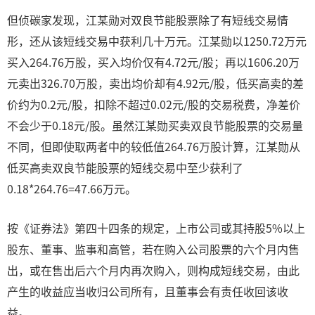
但侦碳家发现，江某勋对双良节能股票除了有短线交易情
形，还从该短线交易中获利几十万元。江某勋以1250.72万元
买入264.76万股，买入均价仅有4.72元/股；再以1606.20万
元卖出326.70万股，卖出均价却有4.92元/股，低买高卖的差
价约为0.2元/股，扣除不超过0.02元/股的交易税费，净差价
不会少于0.18元/股。虽然江某勋买卖双良节能股票的交易量
不同，但即使取两者中的较低值264.76万股计算，江某勋从
低买高卖双良节能股票的短线交易中至少获利了
0.18*264.76=47.66万元。
按《证券法》第四十四条的规定，上市公司或其持股5%以上
股东、董事、监事和高管，若在购入公司股票的六个月内售
出，或在售出后六个月内再次购入，则构成短线交易，由此
产生的收益应当收归公司所有，且董事会有责任收回该收
益。