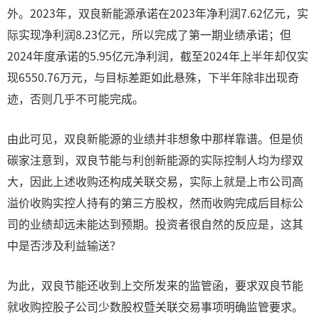
外。2023年，双良新能源承诺在2023年净利润7.62亿元，实
际实现净利润8.23亿元，所以完成了第一期业绩承诺；但
2024年度承诺的5.95亿元净利润，截至2024年上半年却仅实
现6550.76万元，与目标差距如此悬殊，下半年除非出现奇
迹，否则几乎不可能完成。
由此可见，双良新能源的业绩并非想象中那样靠谱。但是侦
碳家注意到，双良节能与利创新能源的实际控制人均为缪双
大，因此上述收购还构成关联交易，实际上就是上市公司高
溢价收购实控人持有的第三方股权，然而收购完成后目标公
司的业绩却远未能达到预期。投资者很自然的反应是，这其
中是否涉及利益输送？
为此，双良节能还收到上交所发来的监管函，要求双良节能
就收购控股子公司少数股权暨关联交易事项明确监管要求。