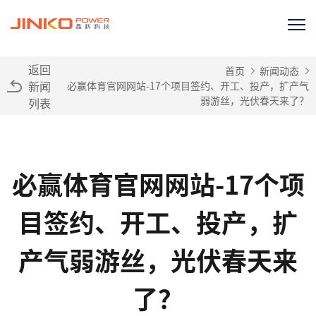
返回
首页
新闻动态
新闻
必赢体育官网网站-17个项目签约、开工、投产，扩产气
弱游丝，光伏春天来了？
列表
必赢体育官网网站-17个项
目签约、开工、投产，扩
产气弱游丝，光伏春天来
了？