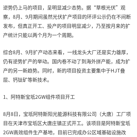
逆势仍上马的项目，呈明显减少态势。据“草根光伏”观
察，8月、9月期间虽然光伏扩产项目的环评公示仍在不间断
发布，但真正开工、投产的项目明显减少，乃至按月来的扩
产统计只能以两个月为一个周期。
综合8月、9月扩产动态来看，一线龙头大厂还是实力雄厚，
仍有逆势扩产的举动。国内卷不动了到海外拼产能，成为扩
产的另一新趋势。同时，新的项目投资主要集中于HJT叠
层、钙钛矿等新技术。
1、阿特斯宝坻2GW组件项目开工
8月8日，宝坻阿特斯阳光能源科技有限公司（大唐）工厂项
目在天津市宝坻区大唐庄镇正式开工。该项目是阿特斯宝坻
2GW高效组件生产基地，目前已完成办公区域基础设施改