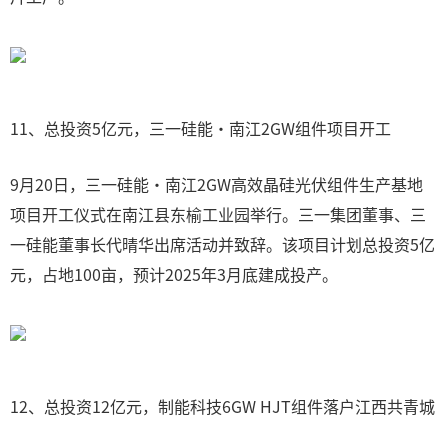
11、总投资5亿元，三一硅能·南江2GW组件项目开工
9月20日，三一硅能·南江2GW高效晶硅光伏组件生产基地
项目开工仪式在南江县东榆工业园举行。三一集团董事、三
一硅能董事长代晴华出席活动并致辞。该项目计划总投资5亿
元，占地100亩，预计2025年3月底建成投产。
12、总投资12亿元，制能科技6GW HJT组件落户江西共青城