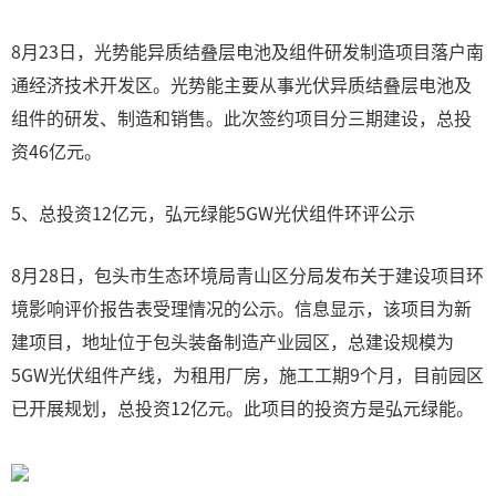
8月23日，光势能异质结叠层电池及组件研发制造项目落户南
通经济技术开发区。光势能主要从事光伏异质结叠层电池及
组件的研发、制造和销售。此次签约项目分三期建设，总投
资46亿元。
5、总投资12亿元，弘元绿能5GW光伏组件环评公示
8月28日，包头市生态环境局青山区分局发布关于建设项目环
境影响评价报告表受理情况的公示。信息显示，该项目为新
建项目，地址位于包头装备制造产业园区，总建设规模为
5GW光伏组件产线，为租用厂房，施工工期9个月，目前园区
已开展规划，总投资12亿元。此项目的投资方是弘元绿能。