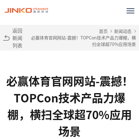
返回
首页
新闻动态
新闻
必赢体育官网网站-震撼！TOPCon技术产品力爆棚，横
扫全球超70%应用场景
列表
必赢体育官网网站-震撼！
TOPCon技术产品力爆
棚，横扫全球超70%应用
场景