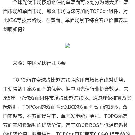
全球光伏市场按照组件的单双面可以划分为两大类：双
面市场和单面市场。那么市场青睐有加的TOPCon组件，对
比XBC等技术路线，在双面、单面场景下综合客户价值表现
到底如何？
来源：中国光伏行业协会
TOPCon在全球占比超过70%应用市场具有绝对优势，
主要得益于高双面率的优势。据中国光伏行业协会数据：未
来5年，全球双面组件市场占比超过70%。通过理论推算及实
际数据，TOPCon的双面率比XBC的双面率高了约15%。双
面率越高，在双面场景下，单瓦发电能力更强。TOPCon高
双面率和低辐照的优势价值，高于XBC低BOS与低温度系数
的优势价值，两者相比，TOPCon可以带来0.06-0.15元/W的