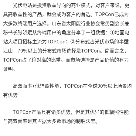
光伏电站是投资收益导向的商业模式，对客户来说，更
具高收益性的产品，就会成为客户的首选。TOPCon已成为
大多数终端用户选择。山东省太阳能行业协会常务副会长兼
秘书长张晓斌从终端用户的角度分享了一组数据：①地面电
站大项目招标主流为TOPCon；②分布式占光伏市场的半壁
江山，70%以上的分布式市场选择是TOPCon。简而言之，
TOPCon占了绝对高的比重。而市场选择是产品价值的有力
证明。
高双面率+低辐照性能，TOPCon在全球90%以上场景均
有优势
TOPCon产品具有诸多优势，但是其优异的低辐照性能
与高双面率是其占据大多数市场的制胜法宝。