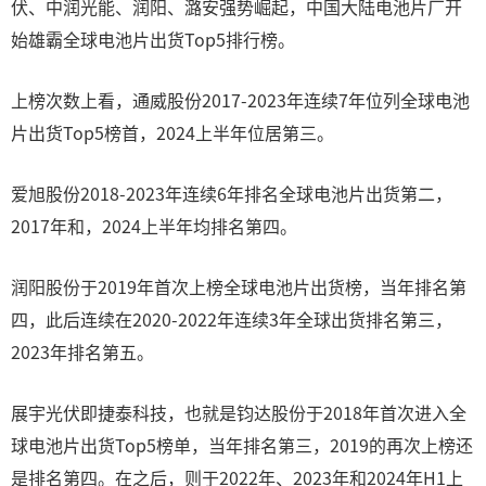
伏、中润光能、润阳、潞安强势崛起，中国大陆电池片厂开
始雄霸全球电池片出货Top5排行榜。
上榜次数上看，通威股份2017-2023年连续7年位列全球电池
片出货Top5榜首，2024上半年位居第三。
爱旭股份2018-2023年连续6年排名全球电池片出货第二，
2017年和，2024上半年均排名第四。
润阳股份于2019年首次上榜全球电池片出货榜，当年排名第
四，此后连续在2020-2022年连续3年全球出货排名第三，
2023年排名第五。
展宇光伏即捷泰科技，也就是钧达股份于2018年首次进入全
球电池片出货Top5榜单，当年排名第三，2019的再次上榜还
是排名第四。在之后，则于2022年、2023年和2024年H1上