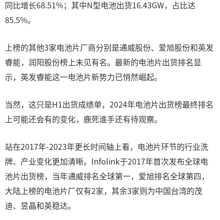
同比增长68.51%；其中N型电池出货16.43GW，占比达
85.5%。
上榜的其他3家电池片厂商分别是通威股份、爱旭股份和英发
睿能，润阳股份榜上未见有名。最新的电池片出货排名显
示，英发睿能这一电池片新势力已悄然崛起。
当然，这只是H1出货成绩单，2024年电池片出货榜最终排名
上可能还会有的变化，鹿死谁手还有待观察。
站在2017年-2023年更长时间轴上看，电池片环节的行业洗
牌、产业变化更加清晰。Infolink于2017年首次发布全球电
池片出货榜，当年通威排名全球第一，爱旭排名全球第四，
大陆上榜的电池片厂仅有2家，其余3家则为中国台湾的茂
迪、昱晶和英稳达。