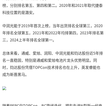
榜，分别排名第五、第四和第二。2020年和2021年取代捷泰
科技位置的是潞安。
中润光能于2019年首次上榜，当年出货排名全球第三，2020
年排名全球第五，2021年和2022年均排第四，2023年排名第
三，2024上半年排名全球第一。
总体来看，通威、爱旭、润阳、中润光能和钧达股份近5年排
名一直稳固，特别是通威和爱旭电池片龙头优势明显。同
时，钧达股份凭借TOPCon技术排名也在上升，英发睿能也
成为新晋黑马。
随着PERC向TOPCon、BC路线迭代，拥有先进N型新一代电