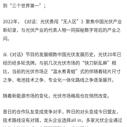
到“三个世界第一”；
2022年，《对话：光伏勇闯“无人区”》聚焦中国光伏产业
新纪录，与光伏产业的代表人物一同探秘数字背后的产业之
问。
从《对话》节目的发展细数中国光伏发展历史，光伏20年已
经历经多轮洗牌。与前几次光伏市场的“快刀斩乱麻”相
比，当前的光伏市场正“温水煮青蛙”式的伴随着硅片尺寸
之争、电池技术之争、专业化一体化路线之争逐渐展开。
随着新能源市场的变化，光伏市场格局也在悄然改变。
昔日的合作队友变成竞争对手，昨日的对头变成今日盟友，
技术路线没有对错，龙头企业选择all in，多家光伏企业通过