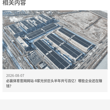
相关内容
2026-08-07
必赢体育官网网站-8家光伏巨头半年共亏百亿！哪些企业还在赚
钱？