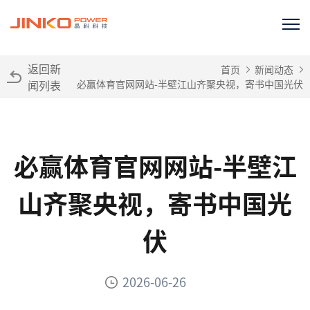
返回新
首页
新闻动态
闻列表
必赢体育官网网站-半壁江山齐聚央视，寄书中国光伏
必赢体育官网网站-半壁江
山齐聚央视，寄书中国光
伏
2026-06-26