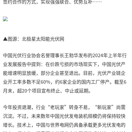
签约合作的方式，实现强强联合、优势互补……
▲图源：北极星太阳能光伏网
中国光伏行业协会名誉理事长王勃华发布的2024年上半年行
业发展报告中提到：在价跌亏损的市场现实下，中国光伏产
能增速明显放缓，部分企业甚至退出。目前，光伏产业链企
业开工率多数不足60%，约6家企业的国内工厂停产。截至6
月末，超20个项目宣布终止、中止或延期。
今年投资退潮，行业“老玩家”转身不易，“新玩家”尚需
沉淀。不过，未来数年中国光伏发电装机规模仍将保持较快
增长。技术上，中国与世界电网仍具备承载更多光伏发电的