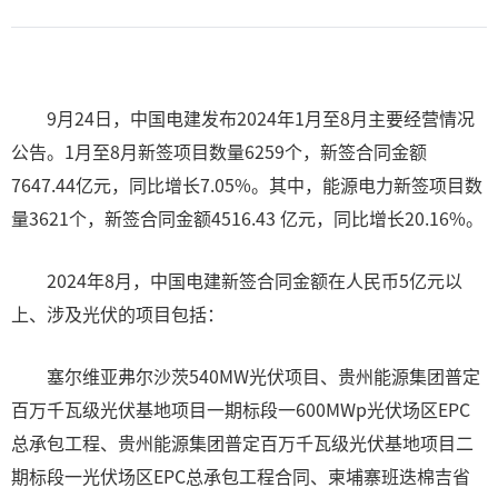
9月24日，中国电建发布2024年1月至8月主要经营情况
公告。1月至8月新签项目数量6259个，新签合同金额
7647.44亿元，同比增长7.05%。其中，能源电力新签项目数
量3621个，新签合同金额4516.43 亿元，同比增长20.16%。
2024年8月，中国电建新签合同金额在人民币5亿元以
上、涉及光伏的项目包括：
塞尔维亚弗尔沙茨540MW光伏项目、贵州能源集团普定
百万千瓦级光伏基地项目一期标段一600MWp光伏场区EPC
总承包工程、贵州能源集团普定百万千瓦级光伏基地项目二
期标段一光伏场区EPC总承包工程合同、柬埔寨班迭棉吉省