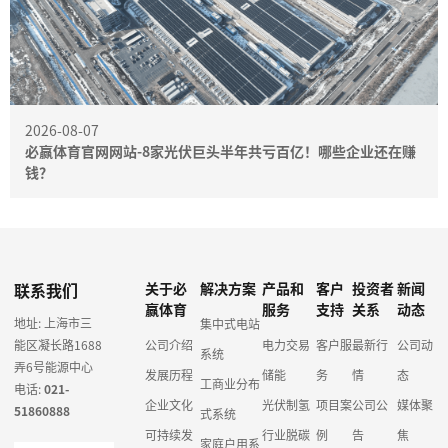
2026-08-07
必赢体育官网网站-8家光伏巨头半年共亏百亿！哪些企业还在赚
钱？
联系我们
关于必
解决方案
产品和
客户
投资者
新闻
赢体育
服务
支持
关系
动态
地址: 上海市三
集中式电站
能区凝长路1688
公司介绍
电力交易
客户服
最新行
公司动
系统
弄6号能源中心
发展历程
储能
务
情
态
工商业分布
电话:
021-
企业文化
光伏制氢
项目案
公司公
媒体聚
51860888
式系统
可持续发
行业脱碳
例
告
焦
家庭户用系