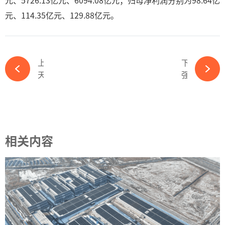
元、5726.13亿元、6094.08亿元；归母净利润分别为98.64亿
元、114.35亿元、129.88亿元。
上一篇
下一篇
天合光能“激进”前行-必赢体育官网网站
强强联手！双良节能签订1.29亿元关联交易合同-必赢体育官网网站
相关内容