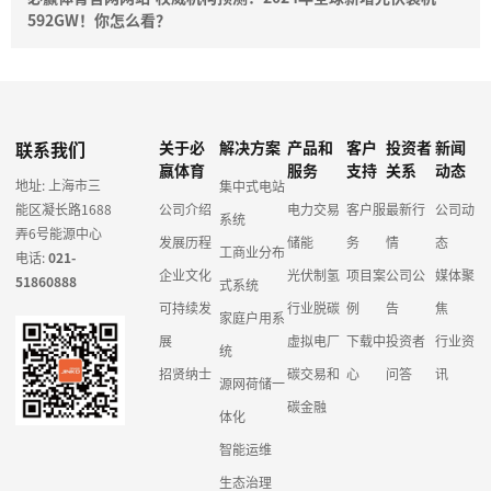
592GW！你怎么看？
联系我们
关于必
解决方案
产品和
客户
投资者
新闻
赢体育
服务
支持
关系
动态
地址: 上海市三
集中式电站
能区凝长路1688
公司介绍
电力交易
客户服
最新行
公司动
系统
弄6号能源中心
发展历程
储能
务
情
态
工商业分布
电话:
021-
企业文化
光伏制氢
项目案
公司公
媒体聚
51860888
式系统
可持续发
行业脱碳
例
告
焦
家庭户用系
展
虚拟电厂
下载中
投资者
行业资
统
招贤纳士
碳交易和
心
问答
讯
源网荷储一
碳金融
体化
智能运维
生态治理