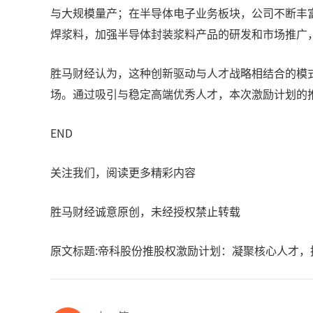
与大规模量产；在半导体电子业务板块，公司不断丰
焊浆料，加强半导体封装浆料产品的研发和市场推广
胜马财经认为，这种创新驱动与人才战略相结合的模
场。通过吸引与稳定高端优秀人才，本次激励计划的
END
关注我们，阅读更多精彩内容
胜马财经诚意原创，未经授权禁止转载
原文标题:帝科股份推股权激励计划：凝聚核心人才，