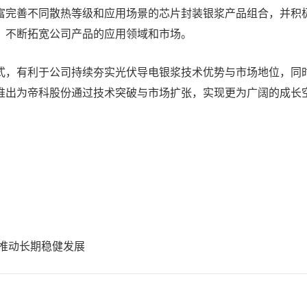
富完善不同散热等级和应用场景的芯片封装银浆产品组合，并积极
，不断拓宽公司产品的应用领域和市场。
式，有利于公司持续夯实光伏导电银浆技术优势与市场地位，同
推出为帝科股份通过技术突破与市场扩张，实现更为广阔的成长
推动长期稳健发展