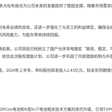
产品的多元化布局也为公司未来的发展提供了稳固支撑。随着市场需
对未来业绩的自信，还进一步强化了与员工的利益绑定，确保业
抗风险能力，为股东带来持续回报。
场前景。公司目前已经树立了国产光伏导电银浆“高效、稳定、
。结合此次股权激励计划，公司进一步巩固了内部激励机制与外
024年上半年，帝科股份研发投入2.43亿元，较去年同期增长1
PCon电池和N型HJT电池相关技术方案的迭代升级，引领TO