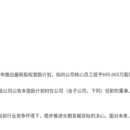
，宣布推出最新股权激励计划，拟向公司核心员工授予695.065万
包括公司公告本激励计划时在公司（含子公司，下同）任职的董事
当前行业竞争环境下，稳步推进长期发展目标的决心。面对未来