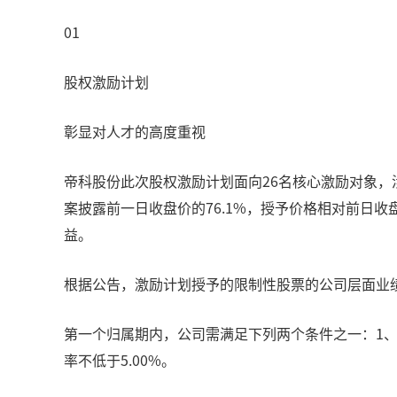
01
股权激励计划
彰显对人才的高度重视
帝科股份此次股权激励计划面向26名核心激励对象，涉及
案披露前一日收盘价的76.1%，授予价格相对前日
益。
根据公告，激励计划授予的限制性股票的公司层面业
第一个归属期内，公司需满足下列两个条件之一：1、以2
率不低于5.00%。