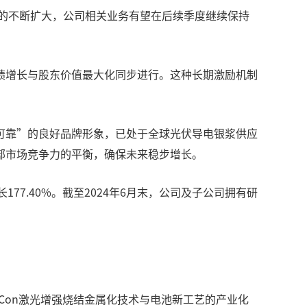
求的不断扩大，公司相关业务有望在后续季度继续保持
绩增长与股东价值最大化同步进行。这种长期激励机制
可靠”的良好品牌形象，已处于全球光伏导电银浆供应
部市场竞争力的平衡，确保未来稳步增长。
77.40%。截至2024年6月末，公司及子公司拥有研
PCon激光增强烧结金属化技术与电池新工艺的产业化