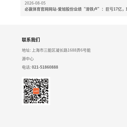
2026-08-05
必赢体育官网网站-爱旭股份业绩“滑铁卢”：巨亏17亿
联系我们
地址: 上海市三能区凝长路1688弄6号能
源中心
电话:
021-51860888