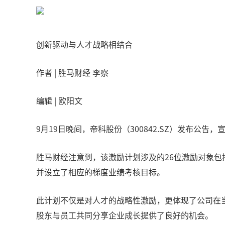
创新驱动与人才战略相结合
作者 | 胜马财经 李察
编辑 | 欧阳文
9月19日晚间，帝科股份（300842.SZ）发布公告
胜马财经注意到，该激励计划涉及的26位激励对象
并设立了相应的梯度业绩考核目标。
此计划不仅是对人才的战略性激励，更体现了公司在
股东与员工共同分享企业成长提供了良好的机会。