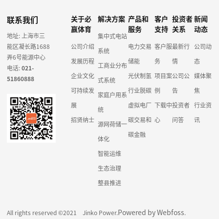
联系我们
关于必
解决方案
产品和
客户
投资者
新闻
赢体育
服务
支持
关系
动态
地址: 上海市三
集中式电站
能区凝长路1688
公司介绍
电力交易
客户服
最新行
公司动
系统
弄6号能源中心
发展历程
储能
务
情
态
工商业分布
电话:
021-
企业文化
光伏制氢
项目案
公司公
媒体聚
51860888
式系统
可持续发
行业脱碳
例
告
焦
家庭户用系
展
虚拟电厂
下载中
投资者
行业资
统
招贤纳士
碳交易和
心
问答
讯
源网荷储一
碳金融
体化
智能运维
生态治理
整县推进
Powered by Webfoss
All rights reserved ©2021 Jinko Power.
.