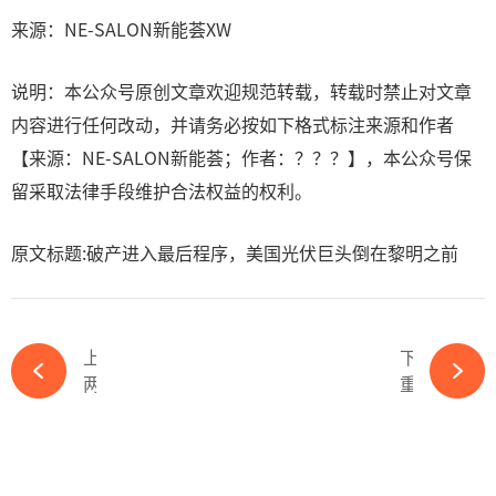
来源：NE-SALON新能荟XW
说明：本公众号原创文章欢迎规范转载，转载时禁止对文章
内容进行任何改动，并请务必按如下格式标注来源和作者
【来源：NE-SALON新能荟；作者：？？？】，本公众号保
留采取法律手段维护合法权益的权利。
原文标题:破产进入最后程序，美国光伏巨头倒在黎明之前
上一篇
下一篇
两大巨头联手抄底！又一光伏新公司成立-必赢体育官网网站
重大利好！广东力争新建学校屋顶光伏覆盖率2025年达到50%-必赢体育官网网站