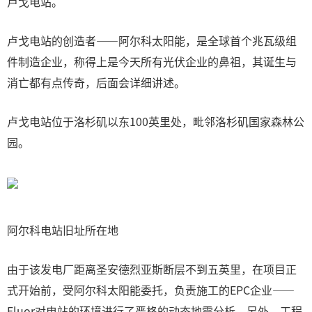
卢戈电站。
卢戈电站的创造者——阿尔科太阳能，是全球首个兆瓦级组
件制造企业，称得上是今天所有光伏企业的鼻祖，其诞生与
消亡都有点传奇，后面会详细讲述。
卢戈电站位于洛杉矶以东100英里处，毗邻洛杉矶国家森林公
园。
阿尔科电站旧址所在地
由于该发电厂距离圣安德烈亚斯断层不到五英里，在项目正
式开始前，受阿尔科太阳能委托，负责施工的EPC企业——
Fluor对电站的环境进行了严格的动态地震分析。另外，工程