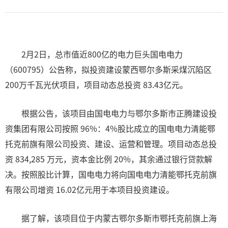
2月2日，总市值近800亿的电力巨头国电电力
（600795）公告称，拟投资建设蒙西鄂尔多斯采煤沉陷区
200万千瓦光伏项目，项目动态总投资 83.43亿元。
根据公告，该项目由国电电力与鄂尔多斯市正腾建设投
资集团有限公司按照 96%：4%股比成立的国电电力清能鄂
托克前旗有限公司投资、建设、运营和管理。项目动态总投
资 834,285 万元，资本金比例 20%，其余通过银行贷款解
决。按照股比计算，国电电力将向国电电力清能鄂托克前旗
有限公司增资 16.02亿元用于本项目投资建设。
据了解，该项目位于内蒙古鄂尔多斯市鄂托克前旗上海