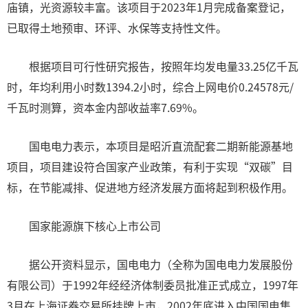
庙镇，光资源较丰富。该项目于2023年1月完成备案登记，
已取得土地预审、环评、水保等支持性文件。
根据项目可行性研究报告，按照年均发电量33.25亿千瓦
时，年均利用小时数1394.2小时，综合上网电价0.24578元/
千瓦时测算，资本金内部收益率7.69%。
国电电力表示，本项目是昭沂直流配套二期新能源基地
项目，项目建设符合国家产业政策，有利于实现“双碳”目
标，在节能减排、促进地方经济发展方面将起到积极作用。
国家能源旗下核心上市公司
据公开资料显示，国电电力（全称为国电电力发展股份
有限公司）于1992年经经济体制委员批准正式成立，1997年
3月在上海证券交易所挂牌上市，2002年底进入中国国电集