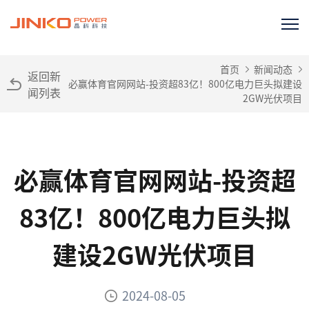
首页
新闻动态
返回新
必赢体育官网网站-投资超83亿！800亿电力巨头拟建设
闻列表
2GW光伏项目
必赢体育官网网站-投资超
83亿！800亿电力巨头拟
建设2GW光伏项目
2024-08-05