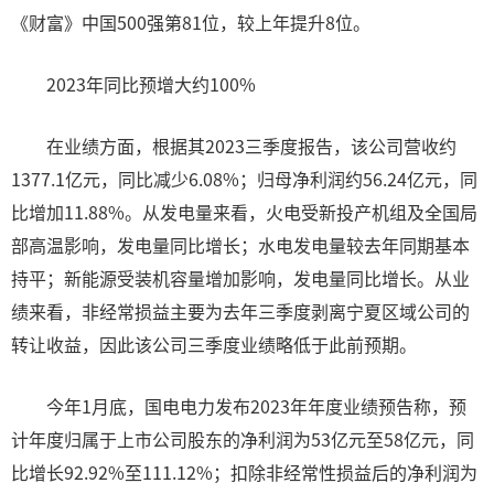
《财富》中国500强第81位，较上年提升8位。
2023年同比预增大约100%
在业绩方面，根据其2023三季度报告，该公司营收约
1377.1亿元，同比减少6.08%；归母净利润约56.24亿元，同
比增加11.88%。从发电量来看，火电受新投产机组及全国局
部高温影响，发电量同比增长；水电发电量较去年同期基本
持平；新能源受装机容量增加影响，发电量同比增长。从业
绩来看，非经常损益主要为去年三季度剥离宁夏区域公司的
转让收益，因此该公司三季度业绩略低于此前预期。
今年1月底，国电电力发布2023年年度业绩预告称，预
计年度归属于上市公司股东的净利润为53亿元至58亿元，同
比增长92.92%至111.12%；扣除非经常性损益后的净利润为