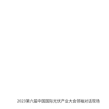
2023第六届中国国际光伏产业大会领袖对话现场