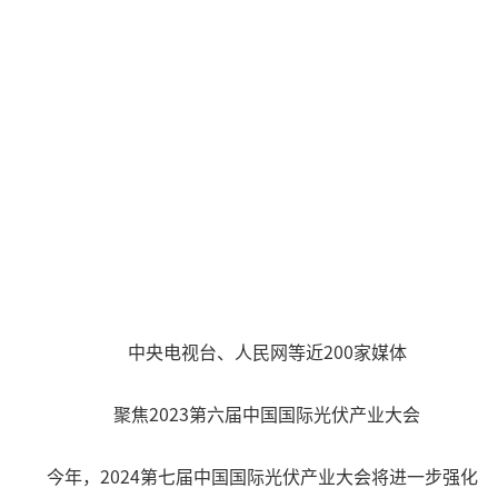
中央电视台、人民网等近200家媒体
聚焦2023第六届中国国际光伏产业大会
今年，2024第七届中国国际光伏产业大会将进一步强化