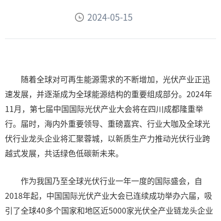
2024-05-15
随着全球对可再生能源需求的不断增加，光伏产业正迅
速发展，并逐渐成为全球能源结构的重要组成部分。2024年
11月，第七届中国国际光伏产业大会将在四川成都隆重举
行。届时，海内外重要领导、重磅嘉宾、行业大咖及全球光
伏行业龙头企业将汇聚蓉城，以新质生产力推动光伏行业跨
越式发展，共话绿色低碳新未来。
作为我国乃至全球光伏行业一年一度的国际盛会，自
2018年起，中国国际光伏产业大会已连续成功举办六届，吸
引了全球40多个国家和地区近5000家光伏全产业链龙头企业