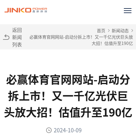
返回
首页
新闻动态
新闻
必赢体育官网网站-启动分拆上市！又一千亿光伏巨头放
大招！估值升至190亿
列表
必赢体育官网网站-启动分
拆上市！又一千亿光伏巨
头放大招！估值升至190亿
2024-10-09