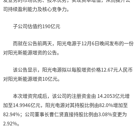
司持续盈利能力及核心竞争力。
子公司估值约190亿元
而就在公告前两天，阳光电源于12月6日晚间发布的一份
对阳光新能源增资的公告。
该公告显示，阳光电源拟以每股增资价格12.67元人民币
对阳光新能源增资10亿元。
本次增资完成后，该公司的注册资金由 14.2053亿元增
加至14.9946亿元，阳光电源对其持股比例由82.0%增加至
82.94%；公司董事长曹仁贤直接持股比例由3.08%变更为
2.92%。