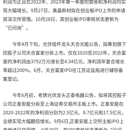
利润为正且在2022年、2023年第一季度的营收和净利润均实
现大幅增长。9月27日，美晶新材拟在创业板IPO上市的申请
获深交所受理。10月28日，其创业板IPO审核状态更新为
“已问询”。
今年4月下旬，光伏组件龙头天合光能公告，拟筹划旗下
控股子公司天合富家分拆上市。仅在2020至2022年，天合富
家的净利润由3792万元增长至4.34亿元，净利润年复合增长
率超过200%。6月，天合富家IPO在江苏证监局进行辅导备
案登记。
今年6月初，老牌光伏龙头正泰电器公告，拟将其控股子
公司正泰安能分拆至上海证券交易所主板上市。正泰安能在
2020-2022年的净利润分别为2.5亿元、8.7亿元和17.5亿元，
业绩实现大幅翻倍增长。9月6日,正泰安能上交所主板IPO上
市申请已获受理。 9月28日，其IPO审核状态更新为“已问