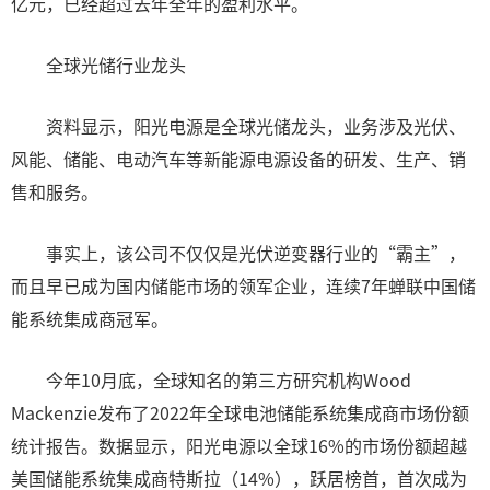
亿元，已经超过去年全年的盈利水平。
全球光储行业龙头
资料显示，阳光电源是全球光储龙头，业务涉及光伏、
风能、储能、电动汽车等新能源电源设备的研发、生产、销
售和服务。
事实上，该公司不仅仅是光伏逆变器行业的“霸主”，
而且早已成为国内储能市场的领军企业，连续7年蝉联中国储
能系统集成商冠军。
今年10月底，全球知名的第三方研究机构Wood
Mackenzie发布了2022年全球电池储能系统集成商市场份额
统计报告。数据显示，阳光电源以全球16%的市场份额超越
美国储能系统集成商特斯拉（14%），跃居榜首，首次成为