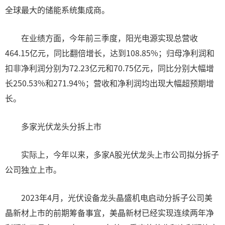
全球最大的储能系统集成商。
在业绩方面，今年前三季度，阳光电源实现总营收
464.15亿元，同比翻倍增长，达到108.85%；归母净利润和
扣非净利润分别为72.23亿元和70.75亿元，同比分别大幅增
长250.53%和271.94%；营收和净利润均出现大幅超预期增
长。
多家光伏龙头分拆上市
实际上，今年以来，多家A股光伏龙头上市公司拟分拆子
公司独立上市。
2023年4月，光伏设备龙头晶盛机电启动分拆子公司美
晶新材上市的前期筹备事宜，美晶新材已经实现连续两年净