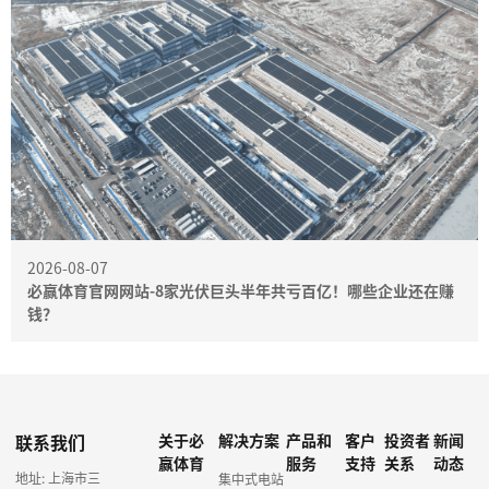
2026-08-07
必赢体育官网网站-8家光伏巨头半年共亏百亿！哪些企业还在赚
钱？
联系我们
关于必
解决方案
产品和
客户
投资者
新闻
赢体育
服务
支持
关系
动态
地址: 上海市三
集中式电站