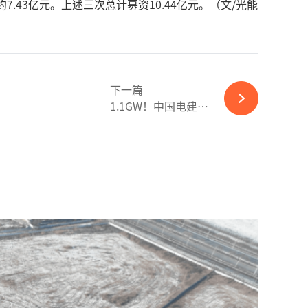
7.43亿元。上述三次总计募资10.44亿元。（文/光能
下一篇
1.1GW！中国电建签约沙特光伏电站EPC项目-必赢体育官网网站