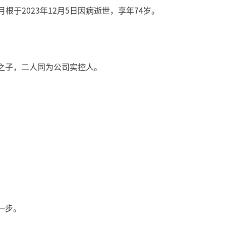
根于2023年12月5日因病逝世，享年74岁。
之子，二人同为公司实控人。
一步。