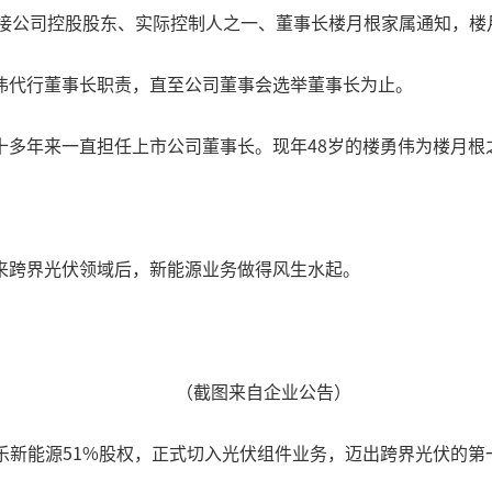
痛公告，接公司控股股东、实际控制人之一、董事长楼月根家属通知，楼月
伟代行董事长职责，直至公司董事会选举董事长为止。
十多年来一直担任上市公司董事长。现年48岁的楼勇伟为楼月根
来跨界光伏领域后，新能源业务做得风生水起。
（截图来自企业公告）
了富乐新能源51%股权，正式切入光伏组件业务，迈出跨界光伏的第