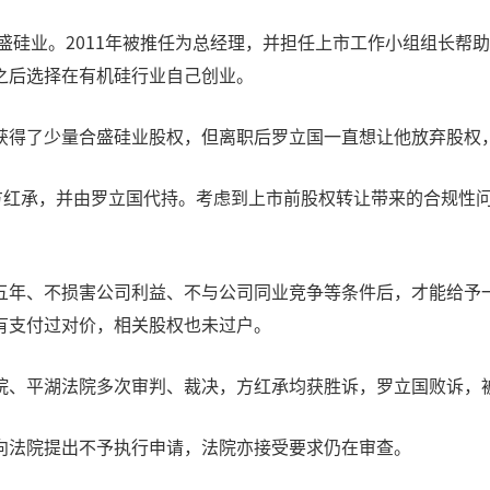
盛硅业。2011年被推任为总经理，并担任上市工作小组组长帮助
之后选择在有机硅行业自己创业。
获得了少量合盛硅业股权，但离职后罗立国一直想让他放弃股权
方红承，并由罗立国代持。考虑到上市前股权转让带来的合规性问
五年、不损害公司利益、不与公司同业竞争等条件后，才能给予
有支付过对价，相关股权也未过户。
院、平湖法院多次审判、裁决，方红承均获胜诉，罗立国败诉，
向法院提出不予执行申请，法院亦接受要求仍在审查。