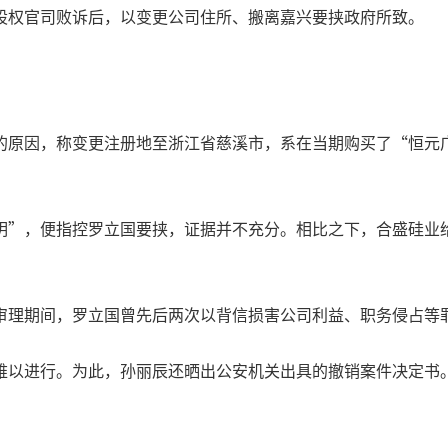
股权官司败诉后，以变更公司住所、搬离嘉兴要挟政府所致。
原因，称变更注册地至浙江省慈溪市，系在当期购买了“恒元广
明”，便指控罗立国要挟，证据并不充分。相比之下，合盛硅业
审理期间，罗立国曾先后两次以背信损害公司利益、职务侵占等
难以进行。为此，孙丽辰还晒出公安机关出具的撤销案件决定书