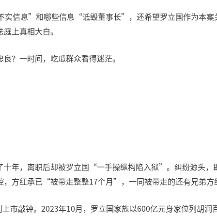
“不实信息”和哪些信息“诋毁董事长”，还希望罗立国作为本案
法庭上真相大白。
忠良？一时间，吃瓜群众看得迷茫。
十年，离职后却被罗立国“一手操纵构陷入狱”。纠纷源头，即
控，方红承已“被带走整整17个月”，一同被带走的还有兄弟方
利上市敲钟。2023年10月，罗立国家族以600亿元身家位列胡