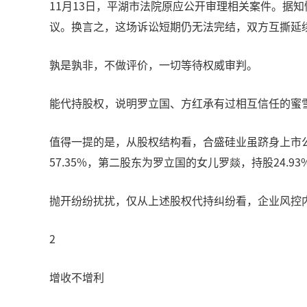
11月13日，平湖市法院原应公开审理相关案件。据
议。换言之，这场诉讼短期仍无法完结，双方互撕延
孰是孰非，不做评价，一切等待权威审判。
能代持股权，说明罗立国、方红承有过相互信任的蜜
值得一提的是，从股权结构看，合盛硅业虽跻身上市
57.35%，第二股东为罗立国的女儿罗燚，持股24.9
抛开纷纷扰扰，仅从上述股权代持纠纷看，企业风控
2
增收不增利