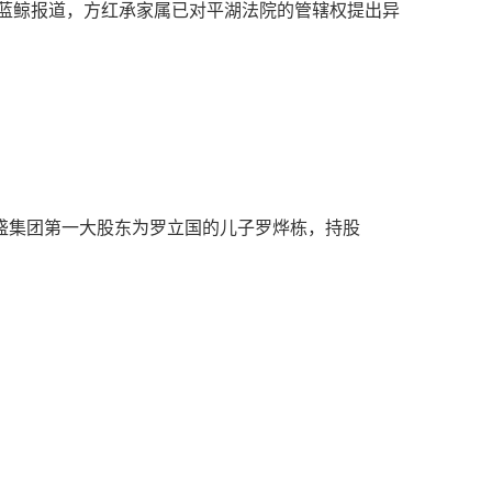
据蓝鲸报道，方红承家属已对平湖法院的管辖权提出异
盛集团第一大股东为罗立国的儿子罗烨栋，持股