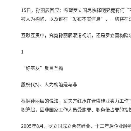
15日，孙丽辰回应：希望罗立国尽快释明究竟有何
被人为构陷、以及谁在“发布不实信息”，一切将在
互怼互责中，究竟孙丽辰混淆视听，还是罗立国构陷
1
“好基友”反目互撕
股权代持、人为构陷是与非
根据孙丽辰的说法，丈夫方红承在合盛硅业卖力工作了
职算起，因非国家工作人员受贿罪、职务侵占罪的指
2005年8月，罗立国成立合盛硅业，十二年后企业顺