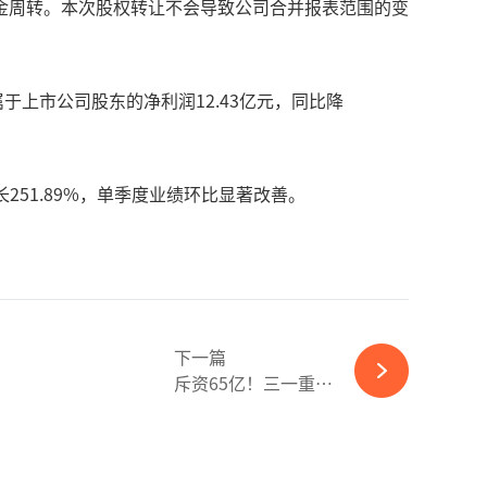
金周转。本次股权转让不会导致公司合并报表范围的变
归属于上市公司股东的净利润12.43亿元，同比降
251.89%，单季度业绩环比显著改善。
下一篇
斥资65亿！三一重能拟建设风光氢储氨一体化产业-必赢体育官网网站