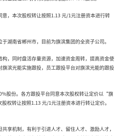
本次股权转让按照1.13 元/1元注册资本进行转
元，位于湖南省郴州市，目前为旗滨集团的全资子公司。
结构，同时盘活存量资源，加速资金周转，提高资金使
对旗滨光能实施跟投，员工跟投平台对旗滨光能的跟投
30%股份。各方跟投平台同意本次股权转让定价以“旗
权转让按照1.13 元/1元注册资本进行转让定价。
担共享机制，有利于引进人才、留住人才、激励人才，