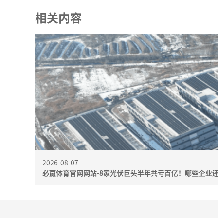
相关内容
2026-08-07
必赢体育官网网站-8家光伏巨头半年共亏百亿！哪些企业