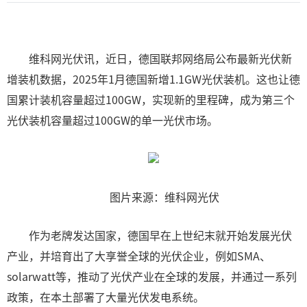
维科网光伏讯，近日，德国联邦网络局公布最新光伏新
增装机数据，2025年1月德国新增1.1GW光伏装机。这也让德
国累计装机容量超过100GW，实现新的里程碑，成为第三个
光伏装机容量超过100GW的单一光伏市场。
图片来源：维科网光伏
作为老牌发达国家，德国早在上世纪末就开始发展光伏
产业，并培育出了大享誉全球的光伏企业，例如SMA、
solarwatt等，推动了光伏产业在全球的发展，并通过一系列
政策，在本土部署了大量光伏发电系统。