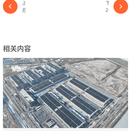
上一篇
下一篇
总裁离职！这光伏企业又有新变动-必赢体育官网网站
2025光伏组件价格大涨！抢装潮来袭，行业机遇与挑战并存-必赢体育官网网站
相关内容