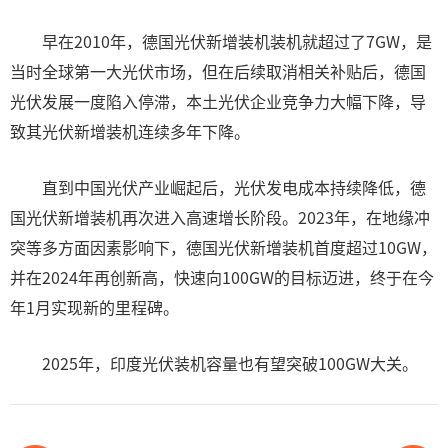
早在2010年，德国光伏新增装机装机就超过了7GW，是
当时全球第一大光伏市场，但在后续取消相关补贴后，德国
光伏发展一度陷入停滞，本土光伏企业竞争力大幅下降，导
致其光伏新增装机连续多年下降。
直到中国光伏产业崛起后，光伏发电成本持续降低，德
国光伏新增装机再次进入高速增长阶段。2023年，在地缘冲
突等多方面因素影响下，德国光伏新增装机首度超过10GW，
并在2024年再创新高，快速向100GW的目标迈进，终于在今
年1月实现新的里程碑。
2025年，印度光伏装机容量也有望突破100GW大关。