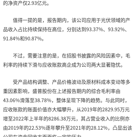
的净资产仅2.93亿元。
值得一提的是，报告期内，该公司应用于光伏领域的产
品收入占比持续保持在高位，分别达到93.37%、93.92%、
91.84%和90.87%。
不过，需要注意的是，在招股书披露的风险因素中，毛
利率的持续下滑与应收账款高企成为公司两大显著隐忧。
受产品结构调整、产品价格波动及原材料成本变动等多
重因素影响，盛普股份在上述报告期内的综合毛利率由
43.06%滑落至38.78%，整体呈现下降的趋势。与此同时，
应收账款的账面价值亦大幅攀升，从2019年的2829.95万元
增至2022年上半年的8286.38万元，其占营业收入的比例亦
由2019年的22.53%逐年攀升至2021年的28.12%，凸显出该
公司在资金回收方面面临一定的压力。