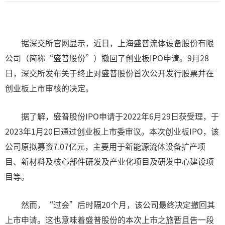
据深交所官网显示，近日，上海盛普流体设备股份有限
公司（简称“盛普股份”）撤回了创业板IPO申请。9月28
日，深交所发布关于终止对盛普股份首次公开发行股票并在
创业板上市审核的决定。
据了解，盛普股份IPO申请于2022年6月29日获受理，于
2023年1月20日通过创业板上市委审议。本次创业板IPO，该
公司原拟募资7.07亿元，主要用于新能源流体设备扩产项
目、新材料及核心部件研发及产业化项目及研发中心建设项
目等。
然而，“过会”后时隔20个月，该公司最终决定撤回其
上市申请。这也意味着盛普股份的本次上市之旅暂且告一段