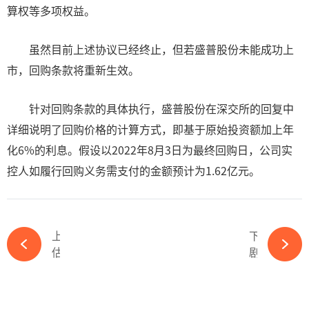
算权等多项权益。
虽然目前上述协议已经终止，但若盛普股份未能成功上
市，回购条款将重新生效。
针对回购条款的具体执行，盛普股份在深交所的回复中
详细说明了回购价格的计算方式，即基于原始投资额加上年
化6%的利息。假设以2022年8月3日为最终回购日，公司实
控人如履行回购义务需支付的金额预计为1.62亿元。
上一篇
下一篇
估值180亿元，拉普拉斯将登科创板，这位80后用7年实现人生逆袭-必赢体育官网网站
剧透！菲律宾太阳能和储能联盟创始人兼主席「确认出席」2024中国国际光储大会-必赢体育官网网站