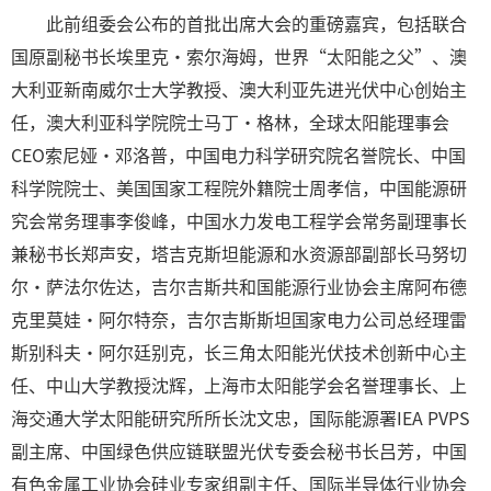
此前组委会公布的首批出席大会的重磅嘉宾，包括联合
国原副秘书长埃里克·索尔海姆，世界“太阳能之父”、澳
大利亚新南威尔士大学教授、澳大利亚先进光伏中心创始主
任，澳大利亚科学院院士马丁·格林，全球太阳能理事会
CEO索尼娅·邓洛普，中国电力科学研究院名誉院长、中国
科学院院士、美国国家工程院外籍院士周孝信，中国能源研
究会常务理事李俊峰，中国水力发电工程学会常务副理事长
兼秘书长郑声安，塔吉克斯坦能源和水资源部副部长马努切
尔·萨法尔佐达，吉尔吉斯共和国能源行业协会主席阿布德
克里莫娃·阿尔特奈，吉尔吉斯斯坦国家电力公司总经理雷
斯别科夫·阿尔廷别克，长三角太阳能光伏技术创新中心主
任、中山大学教授沈辉，上海市太阳能学会名誉理事长、上
海交通大学太阳能研究所所长沈文忠，国际能源署IEA PVPS
副主席、中国绿色供应链联盟光伏专委会秘书长吕芳，中国
有色金属工业协会硅业专家组副主任、国际半导体行业协会