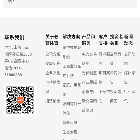
钱？
联系我们
关于必
解决方案
产品和
客户
投资者
新闻
赢体育
服务
支持
关系
动态
地址: 上海市三
集中式电站
能区凝长路1688
公司介绍
电力交易
客户服
最新行
公司动
系统
弄6号能源中心
发展历程
储能
务
情
态
工商业分布
电话:
021-
企业文化
光伏制氢
项目案
公司公
媒体聚
51860888
式系统
可持续发
行业脱碳
例
告
焦
家庭户用系
展
虚拟电厂
下载中
投资者
行业资
统
招贤纳士
碳交易和
心
问答
讯
源网荷储一
碳金融
体化
智能运维
生态治理