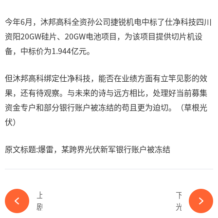
今年6月，沐邦高科全资孙公司捷锐机电中标了仕净科技四川
资阳20GW硅片、20GW电池项目，为该项目提供切片机设
备，中标价为1.944亿元。
但沐邦高科绑定仕净科技，能否在业绩方面有立竿见影的效
果，还有待观察。与未来的诗与远方相比，处理好当前募集
资金专户和部分银行账户被冻结的苟且更为迫切。（草根光
伏）
原文标题:爆雷，某跨界光伏新军银行账户被冻结
上一篇
下一篇
剧透！菲律宾太阳能和储能联盟创始人兼主席「确认出席」2024中国国际光储大会-必赢体育官网网站
光伏行业“回暖”，或许已不远-必赢体育官网网站