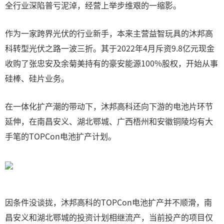
全行业深陷普亏泥淖，经营上举步维艰的一缩影。
作为一家跨界光伏的行业新手，本来主营益智玩具的沐邦高
科转型光伏之路一波三折。其于2022年4月斥资9.8亿元现金
收购了张忠安及余菊美持有的豪安能源100%股权，开始从事
硅棒、硅片业务。
在一体化扩产潮的带动下，沐邦高科还向下游的电池片环节
延伸，在南昌安义、湖北鄂城、广西梧州和安徽铜陵均有大
手笔的TOPCon电池扩产计划。
因条件没谈拢，沐邦高科的TOPCon电池扩产并不顺滑，南
昌安义和湖北鄂城的投资计划相继流产，当前投产的项目仅